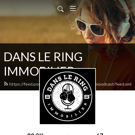
DANS LE RING
IMMOBILIER
https://feed.podbean.com/dansleringimmobilierpodcast/feed.xml